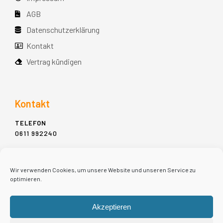
AGB
Datenschutzerklärung
Kontakt
Vertrag kündigen
Kontakt
TELEFON
0611 992240
ADDRESSE
MÜHLGASSE 11-13,
Wir verwenden Cookies, um unsere Website und unseren Service zu
65183 WIESBADEN
optimieren.
E-MAIL
Akzeptieren
INFO@MIET-PIANO.DE