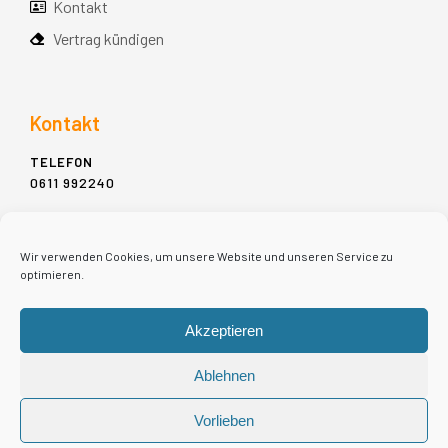
Kontakt
Vertrag kündigen
Kontakt
TELEFON
0611 992240
ADDRESSE
MÜHLGASSE 11-13,
Wir verwenden Cookies, um unsere Website und unseren Service zu
65183 WIESBADEN
optimieren.
E-MAIL
Akzeptieren
INFO@MIET-PIANO.DE
Ablehnen
Vorlieben