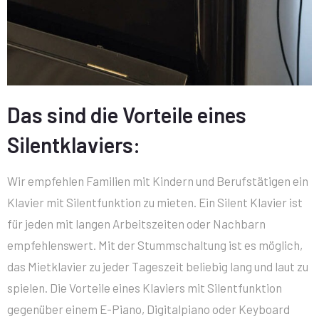
Das sind die Vorteile eines
Silentklaviers:
Wir empfehlen Familien mit Kindern und Berufstätigen ein
Klavier mit Silentfunktion zu mieten. Ein Silent Klavier ist
für jeden mit langen Arbeitszeiten oder Nachbarn
empfehlenswert. Mit der Stummschaltung ist es möglich,
das Mietklavier zu jeder Tageszeit beliebig lang und laut zu
spielen. Die Vorteile eines Klaviers mit Silentfunktion
gegenüber einem E-Piano, Digitalpiano oder Keyboard