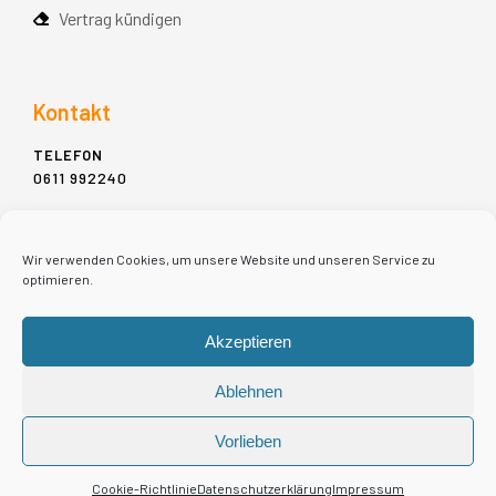
Vertrag kündigen
Kontakt
TELEFON
0611 992240
ADDRESSE
MÜHLGASSE 11-13,
Wir verwenden Cookies, um unsere Website und unseren Service zu
65183 WIESBADEN
optimieren.
E-MAIL
Akzeptieren
INFO@MIET-PIANO.DE
Ablehnen
Vorlieben
Copyright 2022 © - Piano-Schulz
Cookie-Richtlinie
Datenschutzerklärung
Impressum