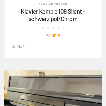
KLAVIER MIETEN
Klavier Kemble 109 Silent –
schwarz pol/Chrom
Bewertet
79,00
€
mit
0
von
5
inkl. MwSt.