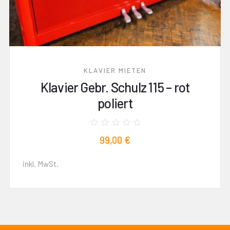
KLAVIER MIETEN
Klavier Gebr. Schulz 115 – rot
poliert
Bewertet
99,00
€
mit
0
von
5
inkl. MwSt.