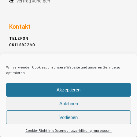
Vertrag kündigen
Kontakt
TELEFON
0611 992240
ADDRESSE
MÜHLGASSE 11-13,
Wir verwenden Cookies, um unsere Website und unseren Service zu
65183 WIESBADEN
optimieren.
E-MAIL
Akzeptieren
INFO@MIET-PIANO.DE
Ablehnen
Vorlieben
Copyright 2022 © - Piano-Schulz
Cookie-Richtlinie
Datenschutzerklärung
Impressum