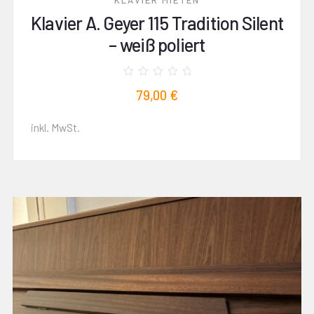
KLAVIER MIETEN
Klavier A. Geyer 115 Tradition Silent
– weiß poliert
Bewertet
79,00
€
mit
0
von
5
inkl. MwSt.