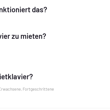
unktioniert das?
avier zu mieten?
ietklavier?
, Erwachsene, Fortgeschrittene