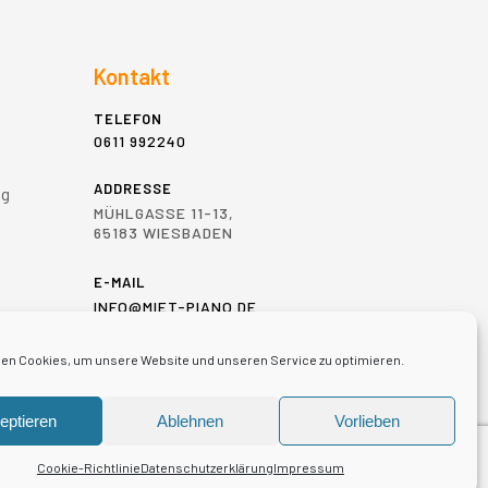
Kontakt
TELEFON
0611 992240
ADDRESSE
ng
MÜHLGASSE 11-13,
65183 WIESBADEN
E-MAIL
INFO@MIET-PIANO.DE
en Cookies, um unsere Website und unseren Service zu optimieren.
eptieren
Ablehnen
Vorlieben
Cookie-Richtlinie
Datenschutzerklärung
Impressum