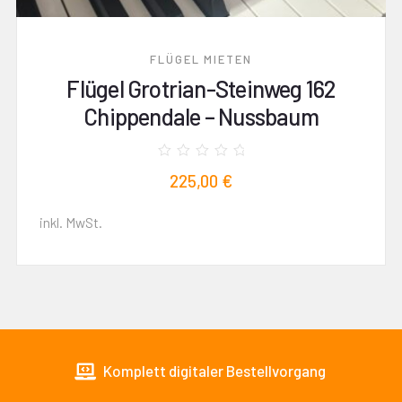
FLÜGEL MIETEN
Flügel Grotrian-Steinweg 162
Chippendale – Nussbaum
Bewertet
225,00
€
mit
0
von
5
inkl. MwSt.
Komplett digitaler Bestellvorgang