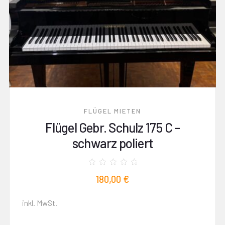
FLÜGEL MIETEN
Flügel Gebr. Schulz 175 C –
schwarz poliert
Bewertet
180,00
€
mit
0
von
5
inkl. MwSt.