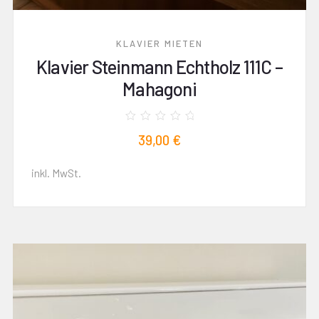
KLAVIER MIETEN
Klavier Steinmann Echtholz 111C –
Mahagoni
Bewertet
39,00
€
mit
0
von
5
inkl. MwSt.