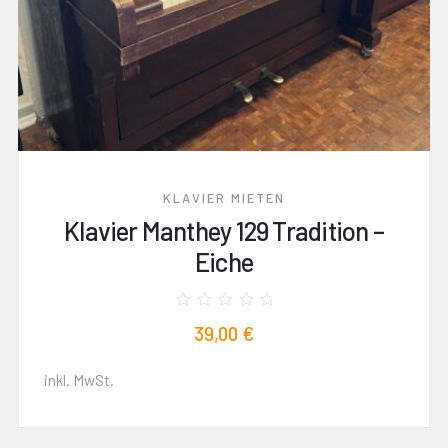
KLAVIER MIETEN
Klavier Manthey 129 Tradition –
Eiche
Bewertet
39,00
€
mit
0
von
5
inkl. MwSt.