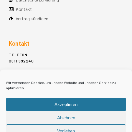
Kontakt
Vertrag kündigen
Kontakt
TELEFON
0611 992240
ADDRESSE
MÜHLGASSE 11-13,
Wir verwenden Cookies, um unsere Website und unseren Service zu
65183 WIESBADEN
optimieren.
E-MAIL
Akzeptieren
INFO@MIET-PIANO.DE
Ablehnen
Vorlieben