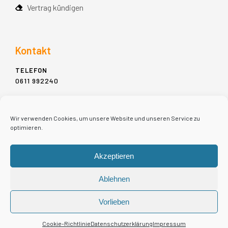
Vertrag kündigen
Kontakt
TELEFON
0611 992240
ADDRESSE
MÜHLGASSE 11-13,
Wir verwenden Cookies, um unsere Website und unseren Service zu
65183 WIESBADEN
optimieren.
E-MAIL
Akzeptieren
INFO@MIET-PIANO.DE
Ablehnen
Vorlieben
Copyright 2022 © - Piano-Schulz
Cookie-Richtlinie
Datenschutzerklärung
Impressum