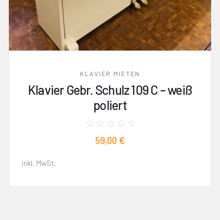
KLAVIER MIETEN
Klavier Gebr. Schulz 109 C – weiß
poliert
Bewertet
59,00
€
mit
0
von
5
inkl. MwSt.