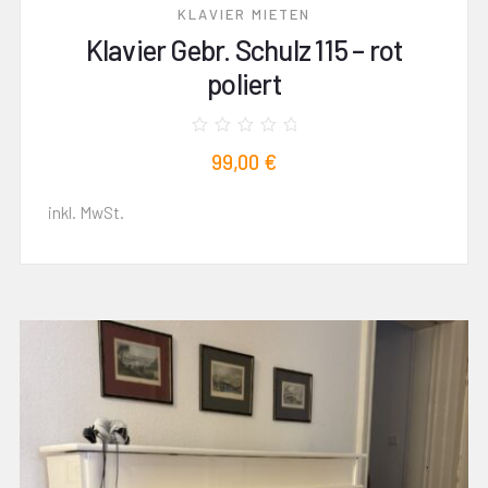
KLAVIER MIETEN
Klavier Gebr. Schulz 115 – rot
poliert
Bewertet
99,00
€
mit
0
von
5
inkl. MwSt.