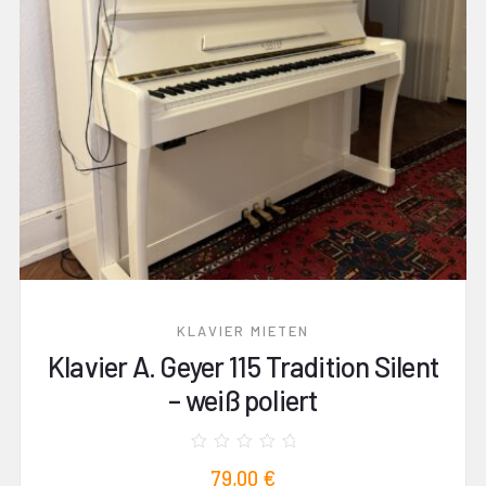
KLAVIER MIETEN
Klavier A. Geyer 115 Tradition Silent
– weiß poliert
Bewertet
79,00
€
mit