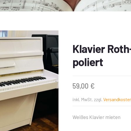
Klavier Roth
poliert
59,00
€
inkl. MwSt.
zzgl.
Versandkoste
Weißes Klavier mieten