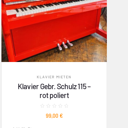
KLAVIER MIETEN
Klavier Gebr. Schulz 115 –
rot poliert
Bewertet
99,00
€
mit
0
von
5