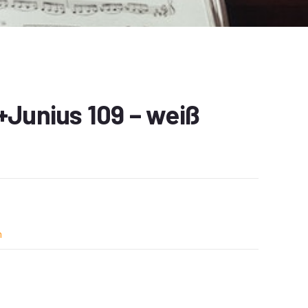
+Junius 109 – weiß
n