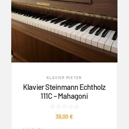
KLAVIER MIETEN
Klavier Steinmann Echtholz
111C – Mahagoni
Bewertet
39,00
€
mit
0
von
5